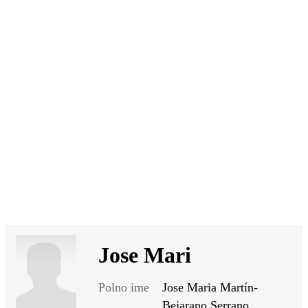
SI
|
RS
|
EN
Jose Mari
Polno ime
Jose Maria Martín-
Bejarano Serrano