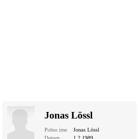
SI
|
RS
|
EN
Jonas Lössl
Polno ime
Jonas Lössl
Datum
1.2.1989