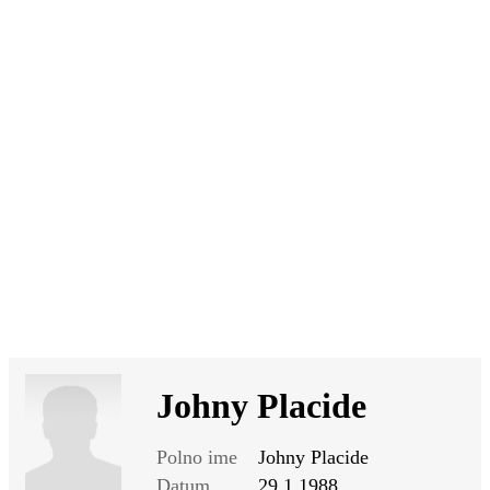
SI
|
RS
|
EN
Johny Placide
Polno ime
Johny Placide
Datum
29.1.1988