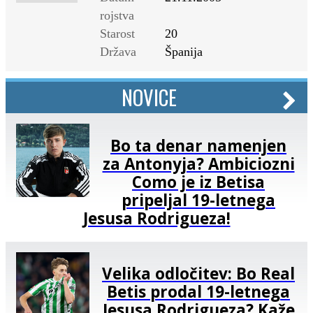
rojstva
Starost
20
Država
Španija
NOVICE
Bo ta denar namenjen
za Antonyja? Ambiciozni
Como je iz Betisa
pripeljal 19-letnega
Jesusa Rodrigueza!
Velika odločitev: Bo Real
Betis prodal 19-letnega
Jesusa Rodrigueza? Kaže