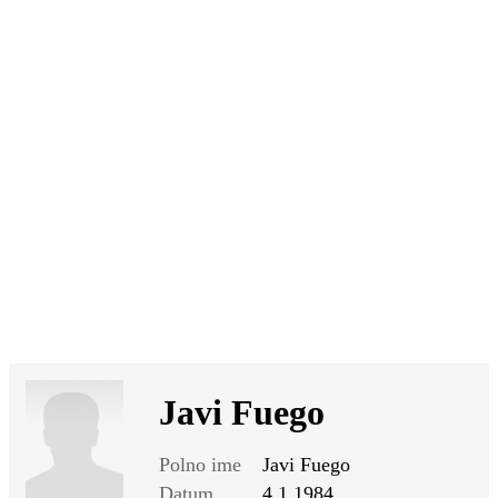
SI
|
RS
|
EN
Javi Fuego
Polno ime
Javi Fuego
Datum
4.1.1984