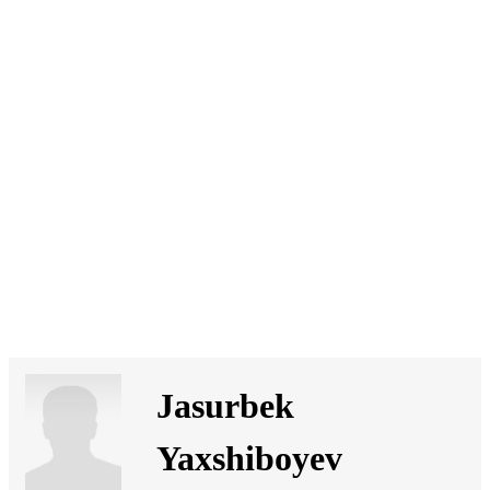
SI
|
RS
|
EN
Jasurbek
Yaxshiboyev