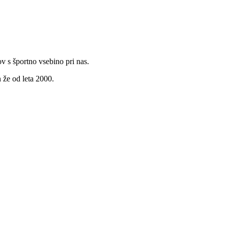
v s športno vsebino pri nas.
 že od leta 2000.