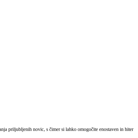
SLO
|
SRB
|
ENG
ja priljubljenih novic, s čimer si lahko omogočite enostaven in hiter