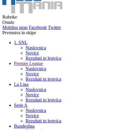
Rubrike
Ostalo
Mobilna stran
Facebook
Twitter
Prvenstva in ekipe
1. SNL
Naslovnica
Novice
Rezultati in lestvica
Premier League
Naslovnica
Novice
Rezultati in lestvica
La Liga
Naslovnica
Novice
Rezultati in lestvica
Serie A
Naslovnica
Novice
Rezultati in lestvica
Bundesliga