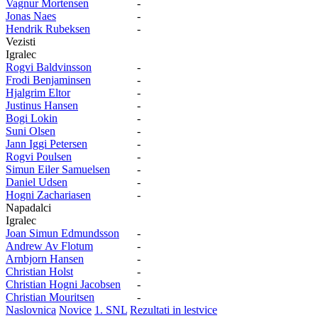
Vagnur Mortensen
-
Jonas Naes
-
Hendrik Rubeksen
-
Vezisti
Igralec
Rogvi Baldvinsson
-
Frodi Benjaminsen
-
Hjalgrim Eltor
-
Justinus Hansen
-
Bogi Lokin
-
Suni Olsen
-
Jann Iggi Petersen
-
Rogvi Poulsen
-
Simun Eiler Samuelsen
-
Daniel Udsen
-
Hogni Zachariasen
-
Napadalci
Igralec
Joan Simun Edmundsson
-
Andrew Av Flotum
-
Arnbjorn Hansen
-
Christian Holst
-
Christian Hogni Jacobsen
-
Christian Mouritsen
-
Naslovnica
Novice
1. SNL
Rezultati in lestvice