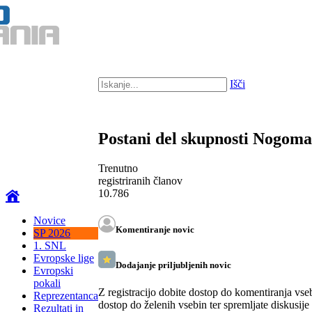
Išči
Postani del skupnosti Nogom
Trenutno
registriranih članov
10.786
Novice
Komentiranje novic
SP 2026
1. SNL
Evropske lige
Dodajanje priljubljenih novic
Evropski
pokali
Z registracijo dobite dostop do komentiranja vse
Reprezentanca
dostop do želenih vsebin ter spremljate diskusije
Rezultati in