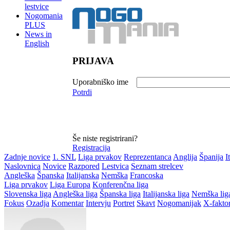
lestvice
Nogomania
PLUS
News in
English
PRIJAVA
Uporabniško ime
Potrdi
Še niste registrirani?
Registracija
Zadnje novice
1. SNL
Liga prvakov
Reprezentanca
Anglija
Španija
I
Naslovnica
Novice
Razpored
Lestvica
Seznam strelcev
Angleška
Španska
Italijanska
Nemška
Francoska
Liga prvakov
Liga Europa
Konferenčna liga
Slovenska liga
Angleška liga
Španska liga
Italijanska liga
Nemška lig
Fokus
Ozadja
Komentar
Intervju
Portret
Skavt
Nogomanijak
X-fakto