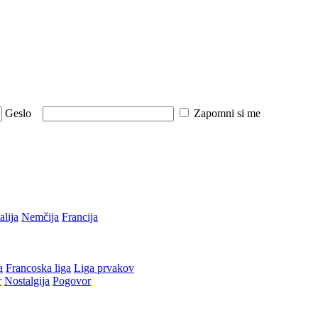
Geslo
Zapomni si me
talija
Nemčija
Francija
a
Francoska liga
Liga prvakov
r
Nostalgija
Pogovor