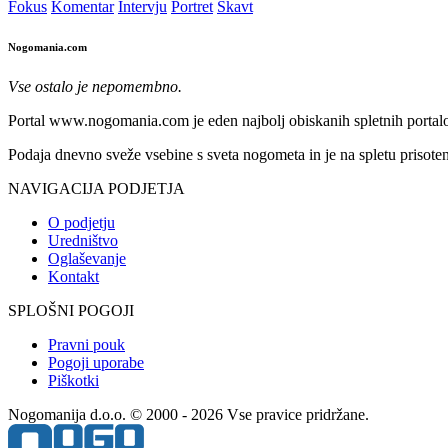
Fokus
Komentar
Intervju
Portret
Skavt
Nogomania.com
Vse ostalo je nepomembno.
Portal www.nogomania.com je eden najbolj obiskanih spletnih portalo
Podaja dnevno sveže vsebine s sveta nogometa in je na spletu prisoten
NAVIGACIJA PODJETJA
O podjetju
Uredništvo
Oglaševanje
Kontakt
SPLOŠNI POGOJI
Pravni pouk
Pogoji uporabe
Piškotki
Nogomanija d.o.o. © 2000 - 2026 Vse pravice pridržane.