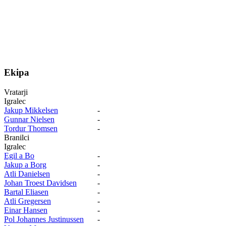
Ekipa
Vratarji
Igralec
Jakup Mikkelsen
-
Gunnar Nielsen
-
Tordur Thomsen
-
Branilci
Igralec
Egil a Bo
-
Jakup a Borg
-
Atli Danielsen
-
Johan Troest Davidsen
-
Bartal Eliasen
-
Atli Gregersen
-
Einar Hansen
-
Pol Johannes Justinussen
-