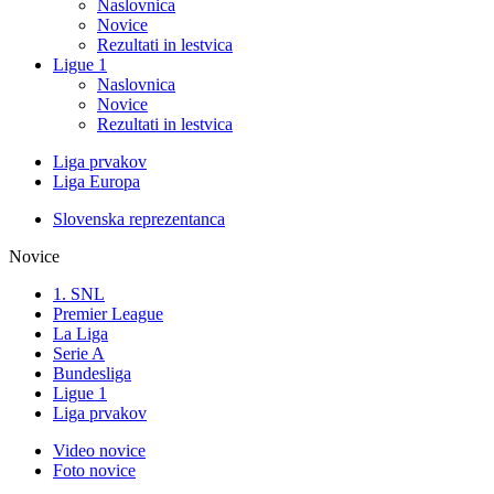
Naslovnica
Novice
Rezultati in lestvica
Ligue 1
Naslovnica
Novice
Rezultati in lestvica
Liga prvakov
Liga Europa
Slovenska reprezentanca
Novice
1. SNL
Premier League
La Liga
Serie A
Bundesliga
Ligue 1
Liga prvakov
Video novice
Foto novice