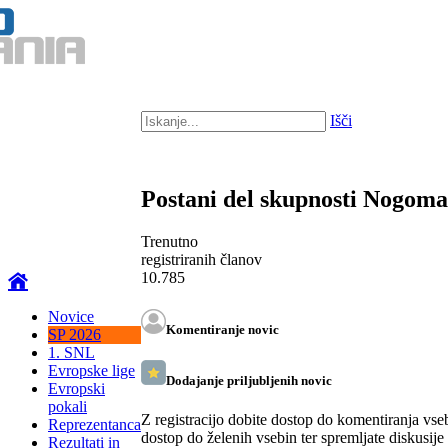
Išči
Postani del skupnosti Nogom
Trenutno
registriranih članov
10.785
Novice
Komentiranje novic
SP 2026
1. SNL
Evropske lige
Dodajanje priljubljenih novic
Evropski
pokali
Z registracijo dobite dostop do komentiranja vse
Reprezentanca
dostop do želenih vsebin ter spremljate diskusije
Rezultati in