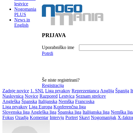
lestvice
Nogomania
PLUS
News in
English
PRIJAVA
Uporabniško ime
Potrdi
Še niste registrirani?
Registracija
Zadnje novice
1. SNL
Liga prvakov
Reprezentanca
Anglija
Španija
I
Naslovnica
Novice
Razpored
Lestvica
Seznam strelcev
Angleška
Španska
Italijanska
Nemška
Francoska
Liga prvakov
Liga Europa
Konferenčna liga
Slovenska liga
Angleška liga
Španska liga
Italijanska liga
Nemška lig
Fokus
Ozadja
Komentar
Intervju
Portret
Skavt
Nogomanijak
X-fakto