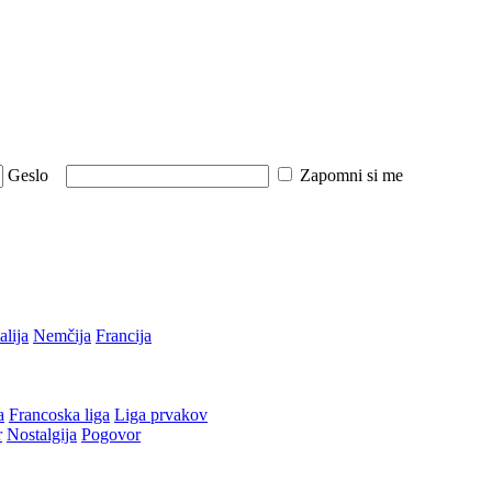
Geslo
Zapomni si me
talija
Nemčija
Francija
a
Francoska liga
Liga prvakov
r
Nostalgija
Pogovor