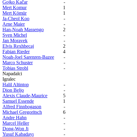
Gojko Kačar
-
Mert Komur
1
Mert Kömür
1
Ja-Cheol Koo
-
Arne Maier
-
Han-Noah Massengo
2
Sven Michel
-
Jan Moravek
-
Elvis Rexhbecaj
2
Fabian Rieder
4
Noah-Joel Sarenren-Bazee
-
Marco Schuster
-
Tobias Strobl
-
Napadalci
Igralec
Halil Altintop
-
Dion Beljo
-
Alexis Claude-Maurice
5
Samuel Essende
1
Alfred Finnbogason
-
Michael Gregoritsch
6
Andre Hahn
-
Marcel Heller
-
Dong-Won Ji
-
Yusuf Kabadayı
-