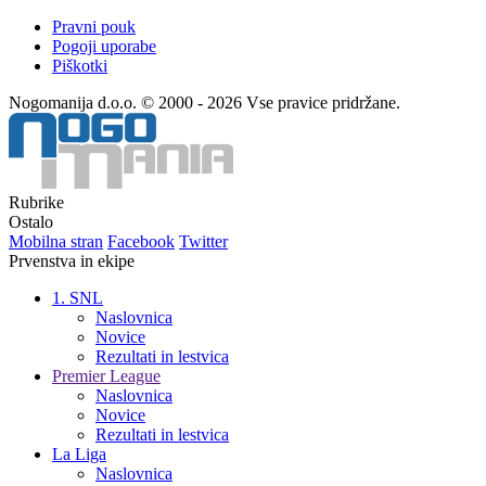
Pravni pouk
Pogoji uporabe
Piškotki
Nogomanija d.o.o. © 2000 - 2026 Vse pravice pridržane.
Rubrike
Ostalo
Mobilna stran
Facebook
Twitter
Prvenstva in ekipe
1. SNL
Naslovnica
Novice
Rezultati in lestvica
Premier League
Naslovnica
Novice
Rezultati in lestvica
La Liga
Naslovnica