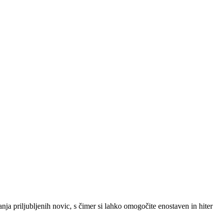
SLO
|
SRB
|
ENG
ja priljubljenih novic, s čimer si lahko omogočite enostaven in hiter