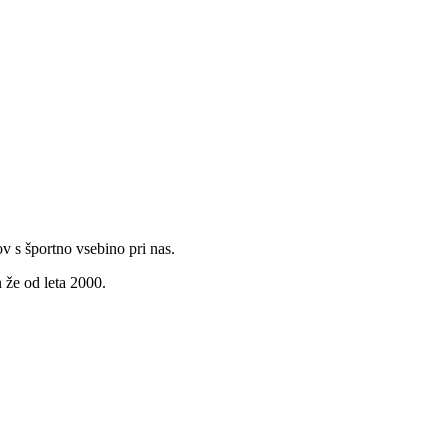
v s športno vsebino pri nas.
 že od leta 2000.