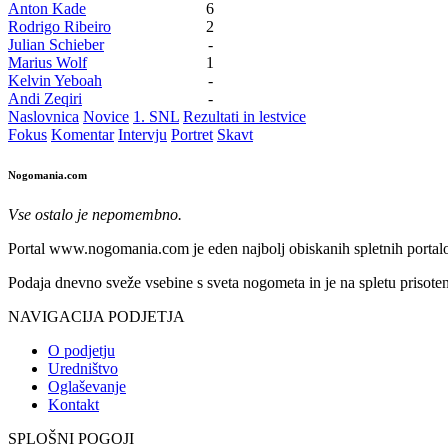
Anton Kade
6
Rodrigo Ribeiro
2
Julian Schieber
-
Marius Wolf
1
Kelvin Yeboah
-
Andi Zeqiri
-
Naslovnica
Novice
1. SNL
Rezultati in lestvice
Fokus
Komentar
Intervju
Portret
Skavt
Nogomania.com
Vse ostalo je nepomembno.
Portal www.nogomania.com je eden najbolj obiskanih spletnih portalo
Podaja dnevno sveže vsebine s sveta nogometa in je na spletu prisoten
NAVIGACIJA PODJETJA
O podjetju
Uredništvo
Oglaševanje
Kontakt
SPLOŠNI POGOJI