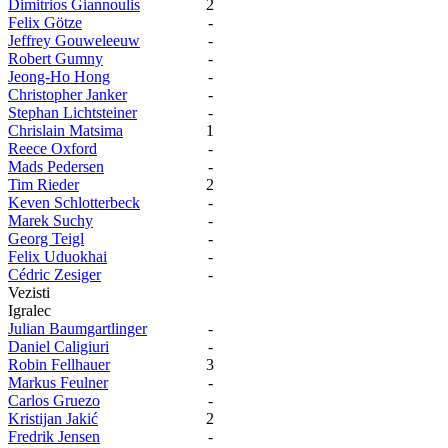
Dimitrios Giannoulis
2
Felix Götze
-
Jeffrey Gouweleeuw
-
Robert Gumny
-
Jeong-Ho Hong
-
Christopher Janker
-
Stephan Lichtsteiner
-
Chrislain Matsima
1
Reece Oxford
-
Mads Pedersen
-
Tim Rieder
2
Keven Schlotterbeck
-
Marek Suchy
-
Georg Teigl
-
Felix Uduokhai
-
Cédric Zesiger
-
Vezisti
Igralec
Julian Baumgartlinger
-
Daniel Caligiuri
-
Robin Fellhauer
3
Markus Feulner
-
Carlos Gruezo
-
Kristijan Jakić
2
Fredrik Jensen
-