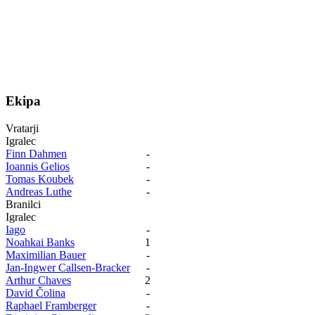
Ekipa
Vratarji
Igralec
Finn Dahmen
-
Ioannis Gelios
-
Tomas Koubek
-
Andreas Luthe
-
Branilci
Igralec
Iago
-
Noahkai Banks
1
Maximilian Bauer
-
Jan-Ingwer Callsen-Bracker
-
Arthur Chaves
2
David Čolina
-
Raphael Framberger
-