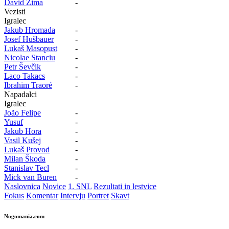
David Zima
-
Vezisti
Igralec
Jakub Hromada
-
Josef Hušbauer
-
Lukaš Masopust
-
Nicolae Stanciu
-
Petr Ševčik
-
Laco Takacs
-
Ibrahim Traoré
-
Napadalci
Igralec
João Felipe
-
Yusuf
-
Jakub Hora
-
Vasil Kušej
-
Lukaš Provod
-
Milan Škoda
-
Stanislav Tecl
-
Mick van Buren
-
Naslovnica
Novice
1. SNL
Rezultati in lestvice
Fokus
Komentar
Intervju
Portret
Skavt
Nogomania.com