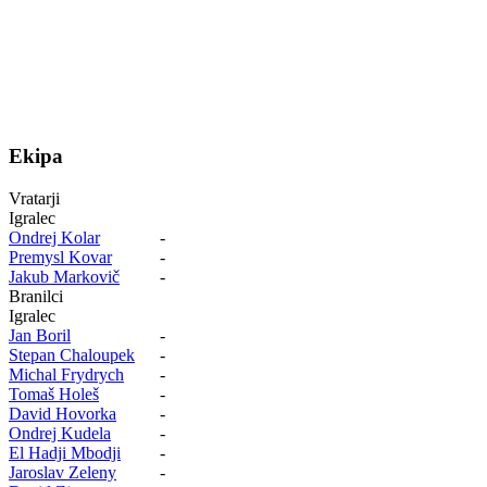
Ekipa
Vratarji
Igralec
Ondrej Kolar
-
Premysl Kovar
-
Jakub Markovič
-
Branilci
Igralec
Jan Boril
-
Stepan Chaloupek
-
Michal Frydrych
-
Tomaš Holeš
-
David Hovorka
-
Ondrej Kudela
-
El Hadji Mbodji
-
Jaroslav Zeleny
-