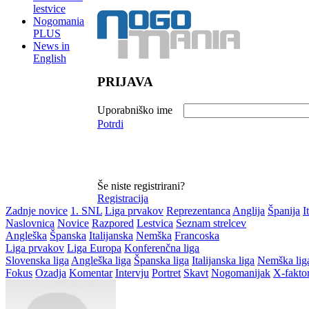
lestvice
Nogomania
PLUS
News in
English
PRIJAVA
Uporabniško ime
Potrdi
Še niste registrirani?
Registracija
Zadnje novice
1. SNL
Liga prvakov
Reprezentanca
Anglija
Španija
I
Naslovnica
Novice
Razpored
Lestvica
Seznam strelcev
Angleška
Španska
Italijanska
Nemška
Francoska
Liga prvakov
Liga Europa
Konferenčna liga
Slovenska liga
Angleška liga
Španska liga
Italijanska liga
Nemška lig
Fokus
Ozadja
Komentar
Intervju
Portret
Skavt
Nogomanijak
X-fakto