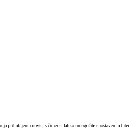
SLO
|
SRB
|
ENG
ja priljubljenih novic, s čimer si lahko omogočite enostaven in hiter