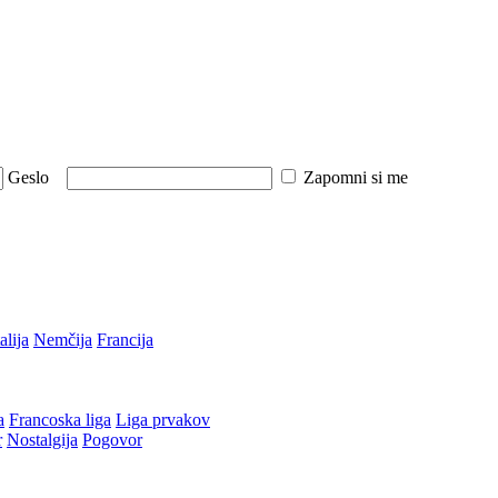
Geslo
Zapomni si me
talija
Nemčija
Francija
a
Francoska liga
Liga prvakov
r
Nostalgija
Pogovor