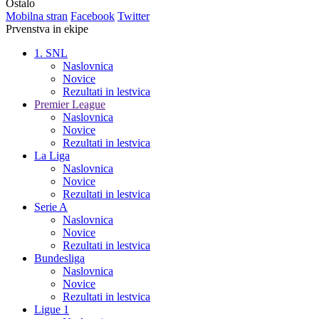
Ostalo
Mobilna stran
Facebook
Twitter
Prvenstva in ekipe
1. SNL
Naslovnica
Novice
Rezultati in lestvica
Premier League
Naslovnica
Novice
Rezultati in lestvica
La Liga
Naslovnica
Novice
Rezultati in lestvica
Serie A
Naslovnica
Novice
Rezultati in lestvica
Bundesliga
Naslovnica
Novice
Rezultati in lestvica
Ligue 1