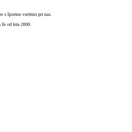
v s športno vsebino pri nas.
 že od leta 2000.