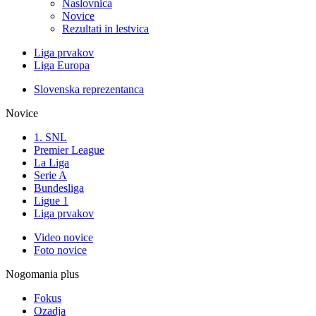
Naslovnica
Novice
Rezultati in lestvica
Liga prvakov
Liga Europa
Slovenska reprezentanca
Novice
1. SNL
Premier League
La Liga
Serie A
Bundesliga
Ligue 1
Liga prvakov
Video novice
Foto novice
Nogomania plus
Fokus
Ozadja