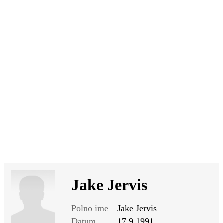
SI
|
RS
|
EN
Jake Jervis
Polno ime
Jake Jervis
Datum
17.9.1991