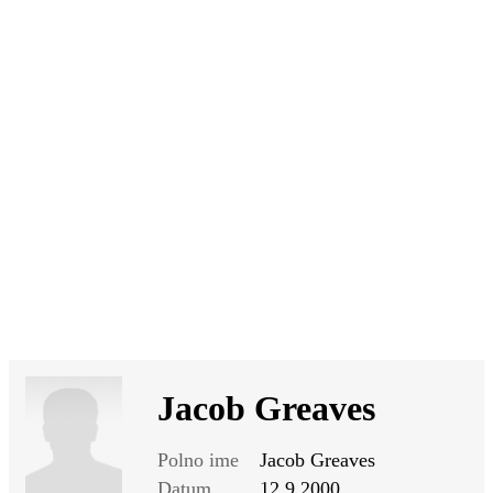
SI
|
RS
|
EN
Jacob Greaves
Polno ime
Jacob Greaves
Datum
12.9.2000