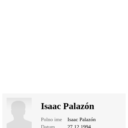
SI
|
RS
|
EN
Isaac Palazón
Polno ime
Isaac Palazón
Datum
27.12.1994