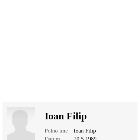
SI
|
RS
|
EN
Ioan Filip
Polno ime
Ioan Filip
Datum
20.5.1989