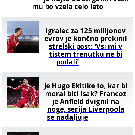
mu bo vzela celo leto
Igralec za 125 milijonov
evrov je končno prekinil
strelski post: 'Vsi mi v
tistem trenutku ne bi
podali'
Je Hugo Ekitike to, kar bi
moral biti Isak? Francoz
je Anfield dvignil na
noge, serija Liverpoola
se nadaljuje