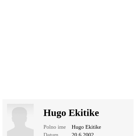
SI
|
RS
|
EN
Hugo Ekitike
Polno ime
Hugo Ekitike
Datum
20.6.2002