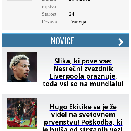
rojstva
Starost
24
Država
Francija
NOVICE
Slika, ki pove vse:
Nesrečni zvezdnik
Liverpoola praznuje,
toda vsi so na mundialu!
Hugo Ekitike se je že
videl na svetovnem
prvenstvu! Poškodba, ki
je hujša od strganih vezi,