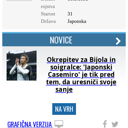
rojstva
Starost
31
Država
Japonska
NOVICE
Okrepitev za Bijola in
soigralce: 'Japonski
Casemiro' je tik pred
tem, da uresniči svoje
sanje
NA VRH
GRAFIČNA VERZIJA
SLEDITE NAM