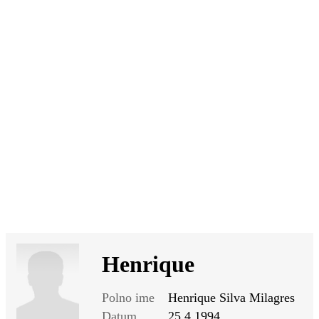
SI
|
RS
|
EN
Henrique
Polno ime
Henrique Silva Milagres
Datum
25.4.1994