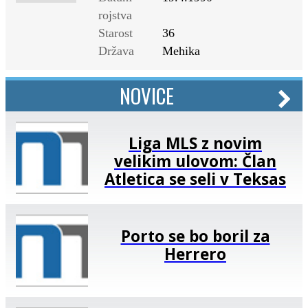
rojstva
Starost
36
Država
Mehika
NOVICE
Liga MLS z novim
velikim ulovom: Član
Atletica se seli v Teksas
Porto se bo boril za
Herrero