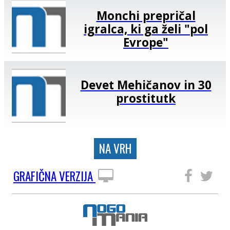
Monchi prepričal
igralca, ki ga želi "pol
Evrope"
Devet Mehičanov in 30
prostitutk
NA VRH
GRAFIČNA VERZIJA
SLEDITE NAM