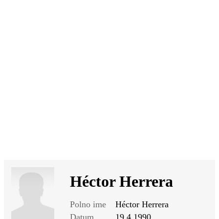
SI
|
RS
|
EN
Héctor Herrera
Polno ime
Héctor Herrera
Datum
19.4.1990