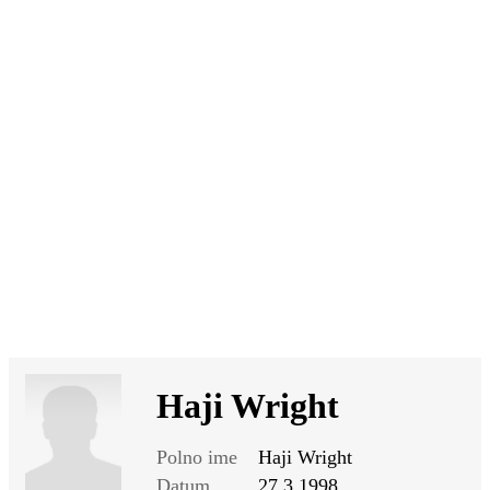
SI
|
RS
|
EN
Haji Wright
Polno ime
Haji Wright
Datum
27.3.1998