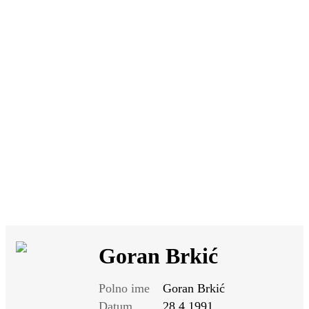
SI
|
RS
|
EN
Goran Brkić
Polno ime
Goran Brkić
Datum
28.4.1991