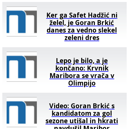
Ker ga Safet Hadžić ni
želel, je Goran Brkić
danes za vedno slekel
zeleni dres
Lepo je bilo, a je
končano: Krvnik
Maribora se vrača v
Olimpijo
Video: Goran Brkić s
kandidatom za gol
sezone utišal in hkrati
navdušil Maribor