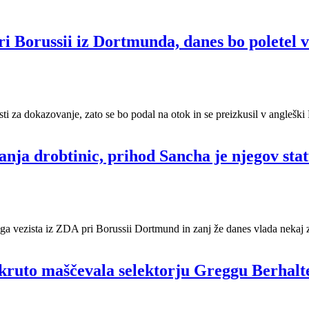
i Borussii iz Dortmunda, danes bo poletel v 
i za dokazovanje, zato se bo podal na otok in se preizkusil v angleški
nja drobtinic, prihod Sancha je njegov stat
ga vezista iz ZDA pri Borussii Dortmund in zanj že danes vlada nekaj z
ruto maščevala selektorju Greggu Berhalter