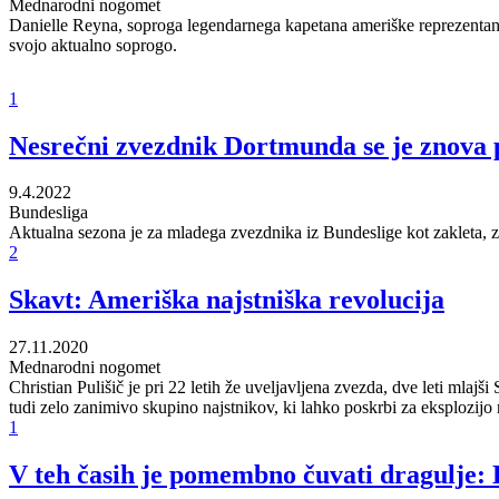
Mednarodni nogomet
Danielle Reyna, soproga legendarnega kapetana ameriške reprezentanc
svojo aktualno soprogo.
1
Nesrečni zvezdnik Dortmunda se je znova p
9.4.2022
Bundesliga
Aktualna sezona je za mladega zvezdnika iz Bundeslige kot zakleta, zo
2
Skavt: Ameriška najstniška revolucija
27.11.2020
Mednarodni nogomet
Christian Pulišič je pri 22 letih že uveljavljena zvezda, dve leti mlaj
tudi zelo zanimivo skupino najstnikov, ki lahko poskrbi za eksplozij
1
V teh časih je pomembno čuvati dragulje: 