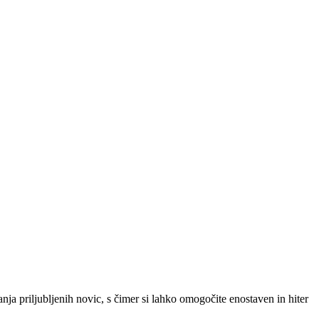
SLO
|
SRB
|
ENG
ja priljubljenih novic, s čimer si lahko omogočite enostaven in hiter