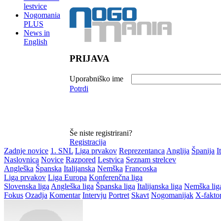
lestvice
Nogomania
PLUS
News in
English
PRIJAVA
Uporabniško ime
Potrdi
Še niste registrirani?
Registracija
Zadnje novice
1. SNL
Liga prvakov
Reprezentanca
Anglija
Španija
I
Naslovnica
Novice
Razpored
Lestvica
Seznam strelcev
Angleška
Španska
Italijanska
Nemška
Francoska
Liga prvakov
Liga Europa
Konferenčna liga
Slovenska liga
Angleška liga
Španska liga
Italijanska liga
Nemška lig
Fokus
Ozadja
Komentar
Intervju
Portret
Skavt
Nogomanijak
X-fakto