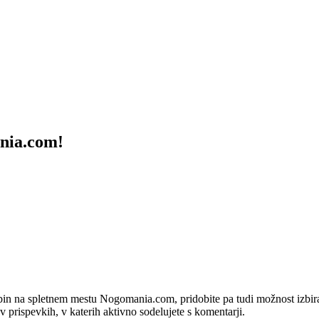
ania.com!
bin na spletnem mestu Nogomania.com, pridobite pa tudi možnost izbiran
 v prispevkih, v katerih aktivno sodelujete s komentarji.