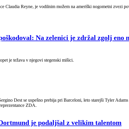
e Claudia Reyne, je vodilnim možem na ameriški nogometni zvezi poved
oškodoval: Na zelenici je zdržal zgolj eno 
pet je težava v njegovi stegenski mišici.
ši Sergino Dest se uspešno prebija pri Barceloni, leto starejši Tyler Ada
o reprezentance ZDA.
Dortmund je podaljšal z velikim talentom