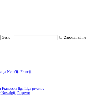
Geslo
Zapomni si me
talija
Nemčija
Francija
a
Francoska liga
Liga prvakov
r
Nostalgija
Pogovor