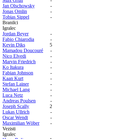
Max Grün
-
Jan Olschowsky
-
Jonas Omlin
-
Tobias Sippel
-
Branilci
Igralec
Jordan Beyer
-
Fabio Chiarodia
-
Kevin Diks
5
Mamadou Doucouré
-
Nico Elvedi
-
Marvin Friedrich
-
Ko Itakura
-
Fabian Johnson
-
Kaan Kurt
-
Stefan Lainer
-
Michael Lang
-
Luca Netz
-
Andreas Poulsen
-
Joseph Scally
2
Lukas Ullrich
-
Oscar Wendt
-
Maximilian Wöber
-
Vezisti
Igralec