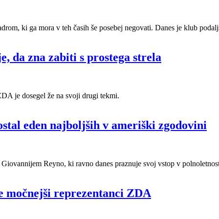
adrom, ki ga mora v teh časih še posebej negovati. Danes je klub poda
, da zna zabiti s prostega strela
DA je dosegel že na svoji drugi tekmi.
stal eden najboljših v ameriški zgodovini
 Giovannijem Reyno, ki ravno danes praznuje svoj vstop v polnoletnost
vse močnejši reprezentanci ZDA