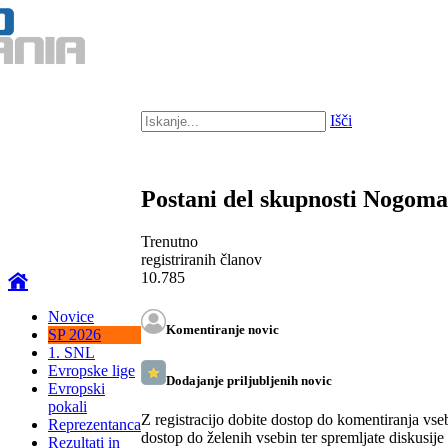
Išči
Postani del skupnosti Nogom
Trenutno
registriranih članov
10.785
Novice
Komentiranje novic
SP 2026
1. SNL
Evropske lige
Dodajanje priljubljenih novic
Evropski
pokali
Z registracijo dobite dostop do komentiranja vse
Reprezentanca
dostop do želenih vsebin ter spremljate diskusije
Rezultati in