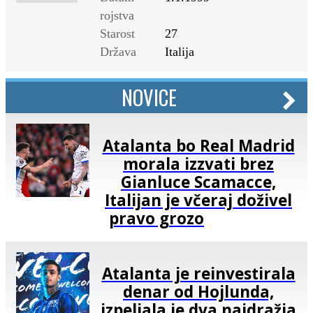
rojstva
Starost
27
Država
Italija
NOVICE
Atalanta bo Real Madrid
morala izzvati brez
Gianluce Scamacce,
Italijan je včeraj doživel
pravo grozo
Atalanta je reinvestirala
denar od Hojlunda,
izpeljala je dva najdražja