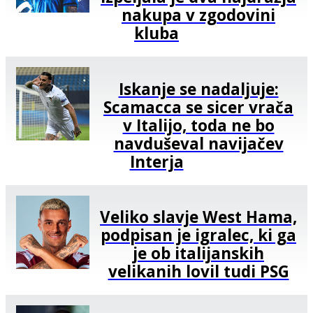
nakupa v zgodovini
kluba
Iskanje se nadaljuje:
Scamacca se sicer vrača
v Italijo, toda ne bo
navduševal navijačev
Interja
Veliko slavje West Hama,
podpisan je igralec, ki ga
je ob italijanskih
velikanih lovil tudi PSG