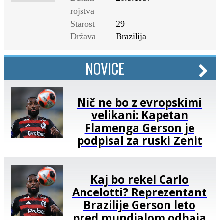
rojstva
Starost
29
Država
Brazilija
NOVICE
Nič ne bo z evropskimi
velikani: Kapetan
Flamenga Gerson je
podpisal za ruski Zenit
Kaj bo rekel Carlo
Ancelotti? Reprezentant
Brazilije Gerson leto
pred mundialom odhaja