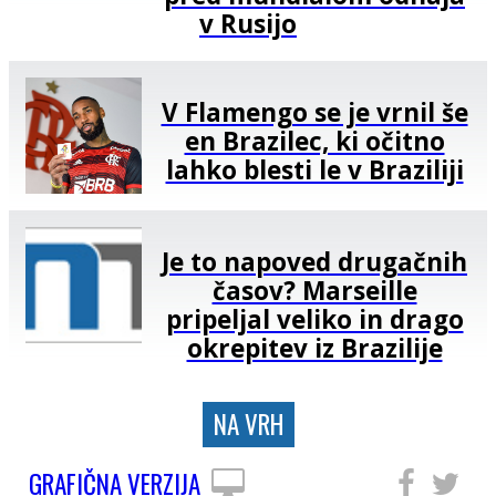
v Rusijo
V Flamengo se je vrnil še
en Brazilec, ki očitno
lahko blesti le v Braziliji
Je to napoved drugačnih
časov? Marseille
pripeljal veliko in drago
okrepitev iz Brazilije
NA VRH
GRAFIČNA VERZIJA
SLEDITE NAM