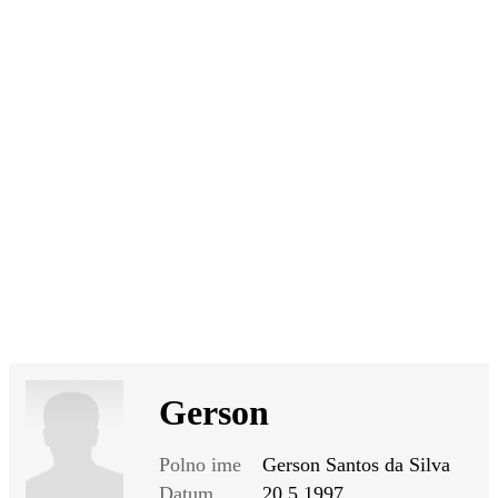
SI
|
RS
|
EN
Gerson
Polno ime
Gerson Santos da Silva
Datum
20.5.1997