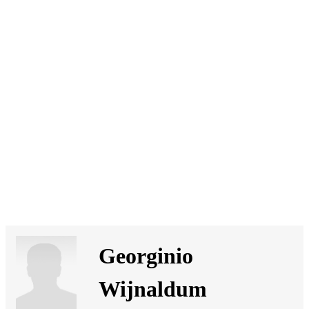
SI
|
RS
|
EN
Georginio
Wijnaldum