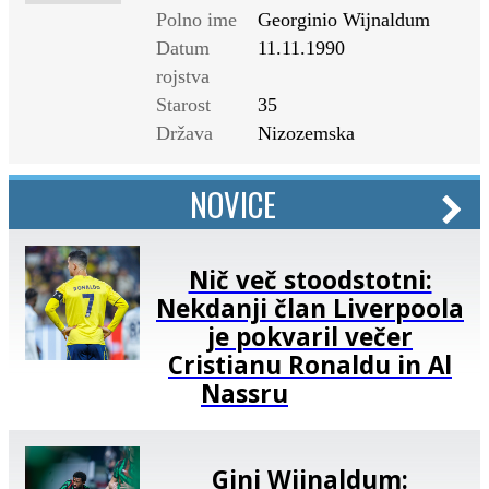
Polno ime
Georginio Wijnaldum
Datum
11.11.1990
rojstva
Starost
35
Država
Nizozemska
NOVICE
Nič več stoodstotni:
Nekdanji član Liverpoola
je pokvaril večer
Cristianu Ronaldu in Al
Nassru
Gini Wijnaldum: