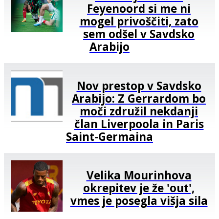
Feyenoord si me ni
mogel privoščiti, zato
sem odšel v Savdsko
Arabijo
Nov prestop v Savdsko
Arabijo: Z Gerrardom bo
moči združil nekdanji
član Liverpoola in Paris
Saint-Germaina
Velika Mourinhova
okrepitev je že 'out',
vmes je posegla višja sila