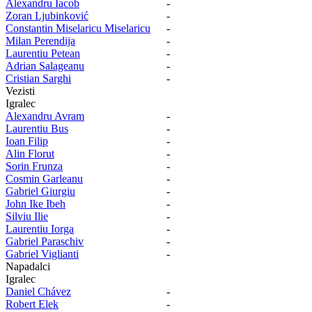
Alexandru Iacob
-
Zoran Ljubinković
-
Constantin Miselaricu Miselaricu
-
Milan Perendija
-
Laurentiu Petean
-
Adrian Salageanu
-
Cristian Sarghi
-
Vezisti
Igralec
Alexandru Avram
-
Laurentiu Bus
-
Ioan Filip
-
Alin Florut
-
Sorin Frunza
-
Cosmin Garleanu
-
Gabriel Giurgiu
-
John Ike Ibeh
-
Silviu Ilie
-
Laurentiu Iorga
-
Gabriel Paraschiv
-
Gabriel Viglianti
-
Napadalci
Igralec
Daniel Chávez
-
Robert Elek
-