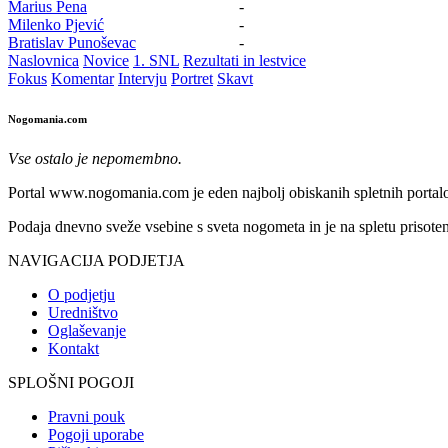
Marius Pena
-
Milenko Pjević
-
Bratislav Punoševac
-
Naslovnica
Novice
1. SNL
Rezultati in lestvice
Fokus
Komentar
Intervju
Portret
Skavt
Nogomania.com
Vse ostalo je nepomembno.
Portal www.nogomania.com je eden najbolj obiskanih spletnih portalo
Podaja dnevno sveže vsebine s sveta nogometa in je na spletu prisoten
NAVIGACIJA PODJETJA
O podjetju
Uredništvo
Oglaševanje
Kontakt
SPLOŠNI POGOJI
Pravni pouk
Pogoji uporabe