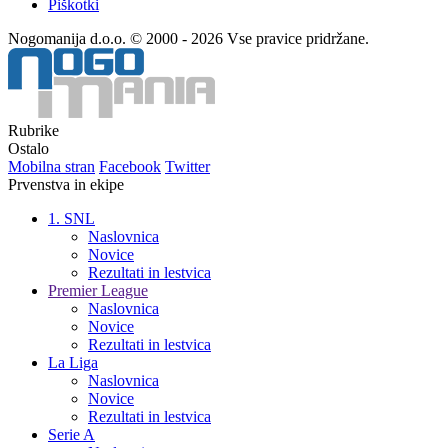
Piškotki
Nogomanija d.o.o. © 2000 - 2026 Vse pravice pridržane.
Rubrike
Ostalo
Mobilna stran
Facebook
Twitter
Prvenstva in ekipe
1. SNL
Naslovnica
Novice
Rezultati in lestvica
Premier League
Naslovnica
Novice
Rezultati in lestvica
La Liga
Naslovnica
Novice
Rezultati in lestvica
Serie A