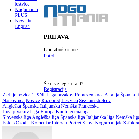
lestvice
Nogomania
PLUS
News in
English
PRIJAVA
Uporabniško ime
Potrdi
Še niste registrirani?
Registracija
Zadnje novice
1. SNL
Liga prvakov
Reprezentanca
Anglija
Španija
I
Naslovnica
Novice
Razpored
Lestvica
Seznam strelcev
Angleška
Španska
Italijanska
Nemška
Francoska
Liga prvakov
Liga Europa
Konferenčna liga
Slovenska liga
Angleška liga
Španska liga
Italijanska liga
Nemška lig
Fokus
Ozadja
Komentar
Intervju
Portret
Skavt
Nogomanijak
X-fakto