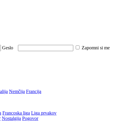
Geslo
Zapomni si me
talija
Nemčija
Francija
a
Francoska liga
Liga prvakov
r
Nostalgija
Pogovor