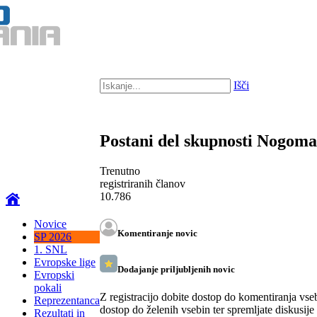
Išči
Postani del skupnosti Nogom
Trenutno
registriranih članov
10.786
Novice
Komentiranje novic
SP 2026
1. SNL
Evropske lige
Dodajanje priljubljenih novic
Evropski
pokali
Z registracijo dobite dostop do komentiranja vse
Reprezentanca
dostop do želenih vsebin ter spremljate diskusije
Rezultati in