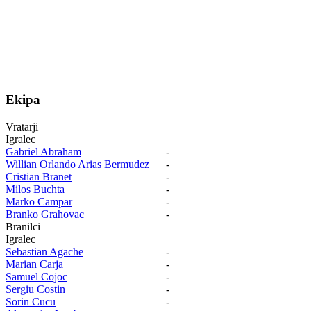
Ekipa
Vratarji
Igralec
Gabriel Abraham
-
Willian Orlando Arias Bermudez
-
Cristian Branet
-
Milos Buchta
-
Marko Campar
-
Branko Grahovac
-
Branilci
Igralec
Sebastian Agache
-
Marian Carja
-
Samuel Cojoc
-
Sergiu Costin
-
Sorin Cucu
-