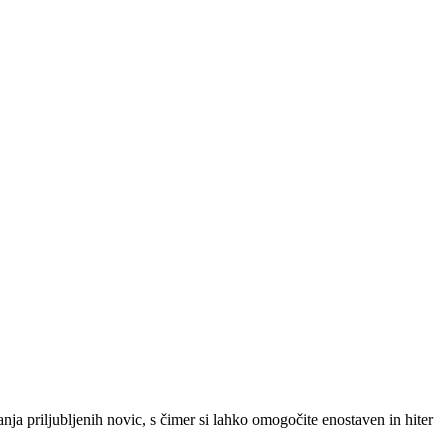
SLO
|
SRB
|
ENG
ja priljubljenih novic, s čimer si lahko omogočite enostaven in hiter