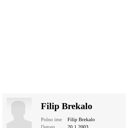
SI
|
RS
|
EN
Filip Brekalo
Polno ime
Filip Brekalo
Datum
20.1.2003