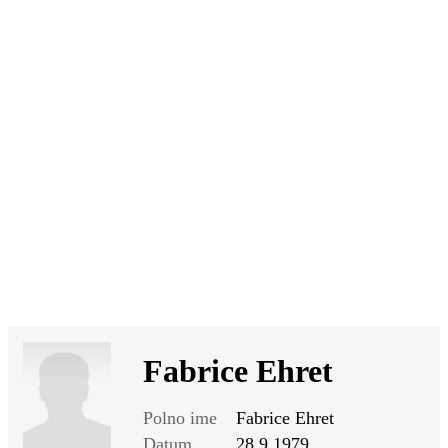
SI
|
RS
|
EN
Fabrice Ehret
Polno ime
Fabrice Ehret
Datum
28.9.1979