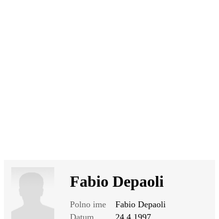
SI
|
RS
|
EN
Fabio Depaoli
Polno ime
Fabio Depaoli
Datum
24.4.1997