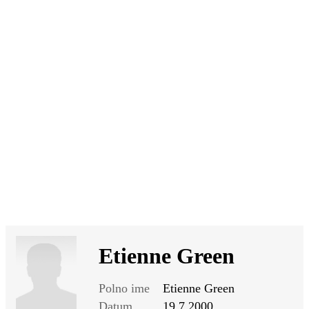
SI
|
RS
|
EN
Etienne Green
Polno ime
Etienne Green
Datum
19.7.2000