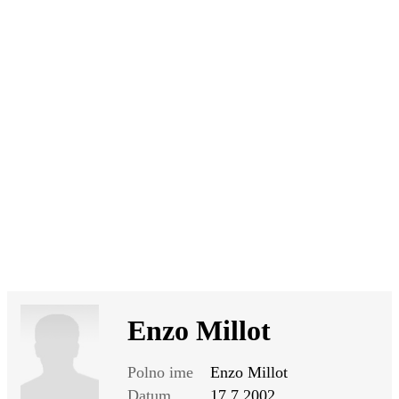
SI
|
RS
|
EN
Enzo Millot
Polno ime
Enzo Millot
Datum
17.7.2002