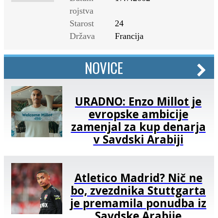
rojstva
Starost
24
Država
Francija
NOVICE
URADNO: Enzo Millot je
evropske ambicije
zamenjal za kup denarja
v Savdski Arabiji
Atletico Madrid? Nič ne
bo, zvezdnika Stuttgarta
je premamila ponudba iz
Savdske Arabije