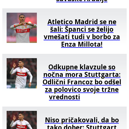
Atletico Madrid se ne
šali: Španci se želijo
vmešati tudi v borbo za
Enza Millota!
Odkupne klavzule so
nočna mora Stuttgarta:
Odlični Francoz bo odšel
za polovico svoje tržne
vrednosti
Niso pričakovali, da bo
tako dober: Stuttgart