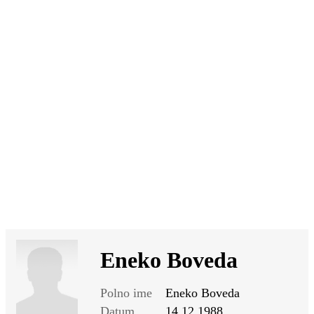
SI
|
RS
|
EN
Eneko Boveda
Polno ime
Eneko Boveda
Datum
14.12.1988