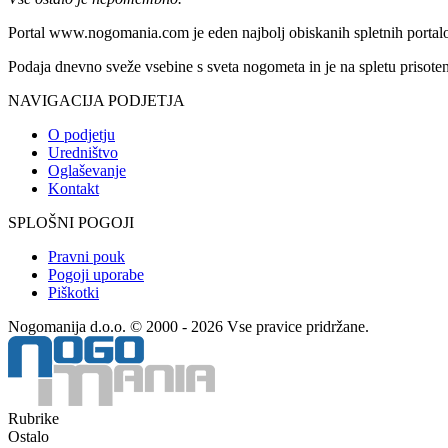
Portal www.nogomania.com je eden najbolj obiskanih spletnih portalo
Podaja dnevno sveže vsebine s sveta nogometa in je na spletu prisoten
NAVIGACIJA PODJETJA
O podjetju
Uredništvo
Oglaševanje
Kontakt
SPLOŠNI POGOJI
Pravni pouk
Pogoji uporabe
Piškotki
Nogomanija d.o.o. © 2000 - 2026 Vse pravice pridržane.
Rubrike
Ostalo