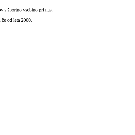
v s športno vsebino pri nas.
 že od leta 2000.