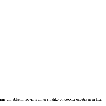
SLO
|
SRB
|
ENG
ja priljubljenih novic, s čimer si lahko omogočite enostaven in hiter