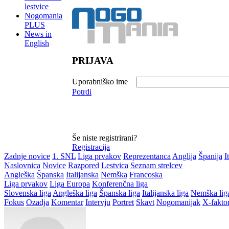
lestvice
Nogomania
PLUS
News in
English
PRIJAVA
Uporabniško ime
Potrdi
Še niste registrirani?
Registracija
Zadnje novice
1. SNL
Liga prvakov
Reprezentanca
Anglija
Španija
I
Naslovnica
Novice
Razpored
Lestvica
Seznam strelcev
Angleška
Španska
Italijanska
Nemška
Francoska
Liga prvakov
Liga Europa
Konferenčna liga
Slovenska liga
Angleška liga
Španska liga
Italijanska liga
Nemška lig
Fokus
Ozadja
Komentar
Intervju
Portret
Skavt
Nogomanijak
X-fakto