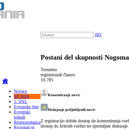
Išči
Postani del skupnosti Nogom
Trenutno
registriranih članov
10.785
Novice
Komentiranje novic
SP 2026
1. SNL
Evropske lige
Dodajanje priljubljenih novic
Evropski
pokali
Z registracijo dobite dostop do komentiranja vse
Reprezentanca
dostop do želenih vsebin ter spremljate diskusije
Rezultati in