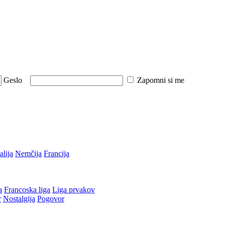
Geslo
Zapomni si me
talija
Nemčija
Francija
a
Francoska liga
Liga prvakov
r
Nostalgija
Pogovor