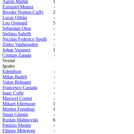
Aarón Martín
1
Ezequiel Munoz
-
Brooke Norton-Cuffy
2
Lucas Orbán
-
Leo Ostigard
5
Sebastian Otoa
-
Stefano Sabelli
-
Nicolas Federico Spolli
-
Zinho Vanheusden
-
Johan Vasquez
1
Cristian Zapata
-
Vezisti
Igralec
Edenilson
-
Milan Badelj
-
Valon Behrami
-
Francesco Cassata
-
Isaac Cofie
-
Maxwel Cornet
-
Mikael Ellertsson
1
Morten Frendrup
1
Sinan Gümüs
-
Ruslan Malinovski
6
Patrizio Masini
-
Filippo Melegoni
-