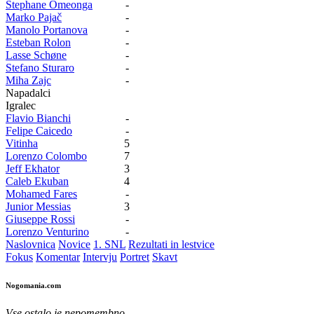
Stephane Omeonga
-
Marko Pajač
-
Manolo Portanova
-
Esteban Rolon
-
Lasse Schøne
-
Stefano Sturaro
-
Miha Zajc
-
Napadalci
Igralec
Flavio Bianchi
-
Felipe Caicedo
-
Vitinha
5
Lorenzo Colombo
7
Jeff Ekhator
3
Caleb Ekuban
4
Mohamed Fares
-
Junior Messias
3
Giuseppe Rossi
-
Lorenzo Venturino
-
Naslovnica
Novice
1. SNL
Rezultati in lestvice
Fokus
Komentar
Intervju
Portret
Skavt
Nogomania.com
Vse ostalo je nepomembno.