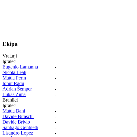
Ekipa
Vratarji
Igralec
Eugenio Lamanna
-
Nicola Leali
-
Mattia Perin
-
Ionut Radu
-
Adrian Šemper
-
Lukas Zima
-
Branilci
Igralec
Mattia Bani
-
Davide Biraschi
-
Davide Brivio
-
Santiago Gentiletti
-
Lisandro Lopez
-