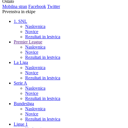
Ostalo
Mobilna stran
Facebook
Twitter
Prvenstva in ekipe
1. SNL
Naslovnica
Novice
Rezultati in lestvica
Premier League
Naslovnica
Novice
Rezultati in lestvica
La Liga
Naslovnica
Novice
Rezultati in lestvica
Serie A
Naslovnica
Novice
Rezultati in lestvica
Bundesliga
Naslovnica
Novice
Rezultati in lestvica
Ligue 1