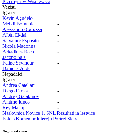
Przemysław Wišniewski
-
Vezisti
Igralec
Kevin Agudelo
-
Mehdi Bourabia
-
Alessandro Carozza
-
Albin Ekdal
-
Salvatore Esposito
-
Nicola Madonna
-
Arkadiusz Reca
-
Jacopo Sala
-
Felipe Seymour
-
Daniele Verde
-
Napadalci
Igralec
Andrea Catellani
-
Diego Farias
-
Andrey Galabinov
-
Antimo Iunco
-
Rey Manaj
-
Naslovnica
Novice
1. SNL
Rezultati in lestvice
Fokus
Komentar
Intervju
Portret
Skavt
Nogomania.com