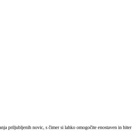
SLO
|
SRB
|
ENG
ja priljubljenih novic, s čimer si lahko omogočite enostaven in hiter