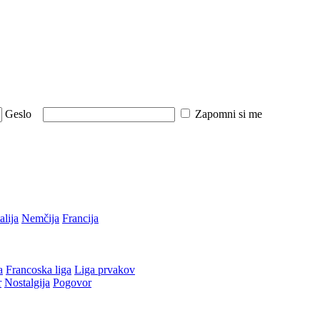
Geslo
Zapomni si me
talija
Nemčija
Francija
a
Francoska liga
Liga prvakov
r
Nostalgija
Pogovor