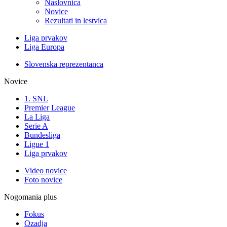
Naslovnica
Novice
Rezultati in lestvica
Liga prvakov
Liga Europa
Slovenska reprezentanca
Novice
1. SNL
Premier League
La Liga
Serie A
Bundesliga
Ligue 1
Liga prvakov
Video novice
Foto novice
Nogomania plus
Fokus
Ozadja