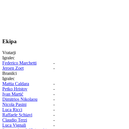
Ekipa
Vratarji
Igralec
Federico Marchetti
-
Jeroen Zoet
-
Branilci
Igralec
Mattia Caldara
-
Petko Hristov
-
Ivan Martić
-
Dimitrios Nikolaou
-
Nicola Pasini
-
Luca Ricci
-
Raffaele Schiavi
-
Claudio Terzi
-
Luca Vignali
-