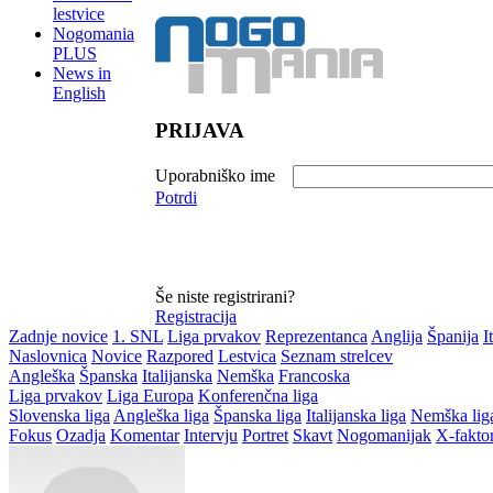
lestvice
Nogomania
PLUS
News in
English
PRIJAVA
Uporabniško ime
Potrdi
Še niste registrirani?
Registracija
Zadnje novice
1. SNL
Liga prvakov
Reprezentanca
Anglija
Španija
I
Naslovnica
Novice
Razpored
Lestvica
Seznam strelcev
Angleška
Španska
Italijanska
Nemška
Francoska
Liga prvakov
Liga Europa
Konferenčna liga
Slovenska liga
Angleška liga
Španska liga
Italijanska liga
Nemška lig
Fokus
Ozadja
Komentar
Intervju
Portret
Skavt
Nogomanijak
X-fakto