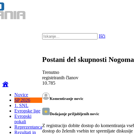
Išči
Postani del skupnosti Nogom
Trenutno
registriranih članov
10.785
Novice
Komentiranje novic
SP 2026
1. SNL
Evropske lige
Dodajanje priljubljenih novic
Evropski
pokali
Z registracijo dobite dostop do komentiranja vse
Reprezentanca
dostop do želenih vsebin ter spremljate diskusije
Rezultati in