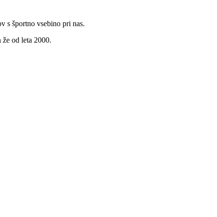
v s športno vsebino pri nas.
 že od leta 2000.