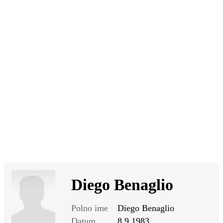
SI
|
RS
|
EN
Diego Benaglio
Polno ime
Diego Benaglio
Datum
8.9.1983