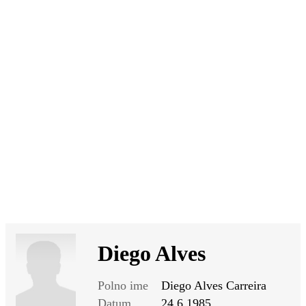
SI
|
RS
|
EN
Diego Alves
Polno ime
Diego Alves Carreira
Datum
24.6.1985