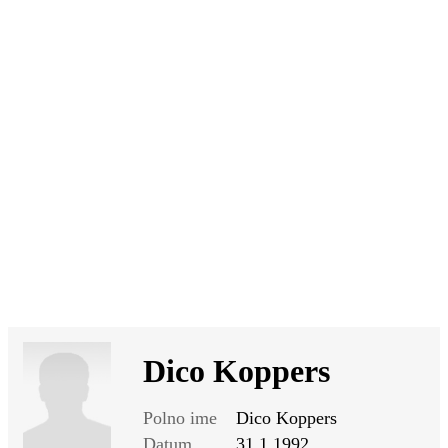
SI
|
RS
|
EN
Dico Koppers
Polno ime
Dico Koppers
Datum
31.1.1992