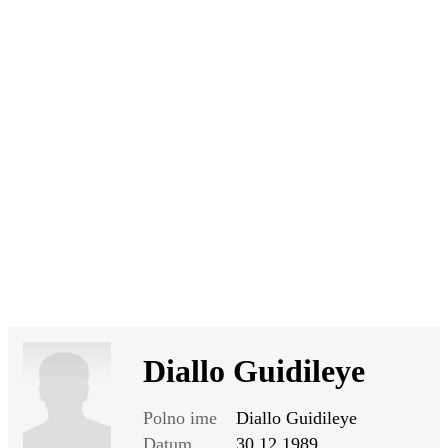
SI
|
RS
|
EN
Diallo Guidileye
Polno ime
Diallo Guidileye
Datum
30.12.1989