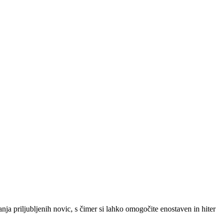
SLO
|
SRB
|
ENG
ja priljubljenih novic, s čimer si lahko omogočite enostaven in hiter