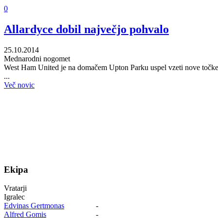
0
Allardyce dobil največjo pohvalo
25.10.2014
Mednarodni nogomet
West Ham United je na domačem Upton Parku uspel vzeti nove točke Ma
...
Več novic
Ekipa
Vratarji
Igralec
Edvinas Gertmonas
-
Alfred Gomis
-