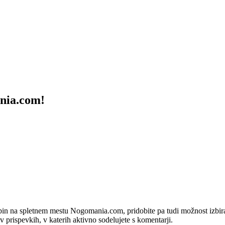
ania.com!
bin na spletnem mestu Nogomania.com, pridobite pa tudi možnost izbiran
 v prispevkih, v katerih aktivno sodelujete s komentarji.