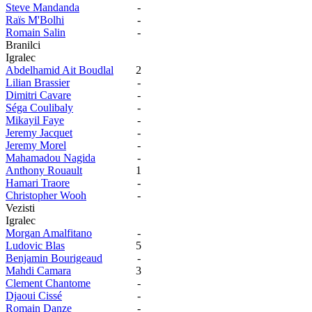
Steve Mandanda
-
Raïs M'Bolhi
-
Romain Salin
-
Branilci
Igralec
Abdelhamid Ait Boudlal
2
Lilian Brassier
-
Dimitri Cavare
-
Séga Coulibaly
-
Mikayil Faye
-
Jeremy Jacquet
-
Jeremy Morel
-
Mahamadou Nagida
-
Anthony Rouault
1
Hamari Traore
-
Christopher Wooh
-
Vezisti
Igralec
Morgan Amalfitano
-
Ludovic Blas
5
Benjamin Bourigeaud
-
Mahdi Camara
3
Clement Chantome
-
Djaoui Cissé
-
Romain Danze
-