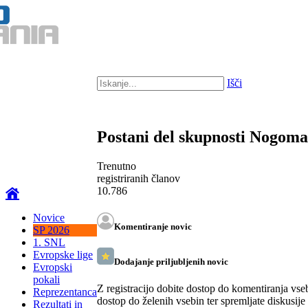
Išči
Postani del skupnosti Nogom
Trenutno
registriranih članov
10.786
Novice
Komentiranje novic
SP 2026
1. SNL
Evropske lige
Dodajanje priljubljenih novic
Evropski
pokali
Z registracijo dobite dostop do komentiranja vse
Reprezentanca
dostop do želenih vsebin ter spremljate diskusije
Rezultati in