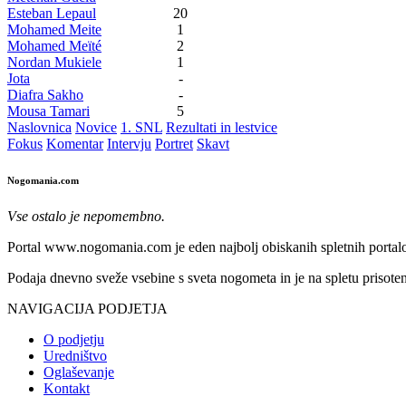
Esteban Lepaul
20
Mohamed Meite
1
Mohamed Meïté
2
Nordan Mukiele
1
Jota
-
Diafra Sakho
-
Mousa Tamari
5
Naslovnica
Novice
1. SNL
Rezultati in lestvice
Fokus
Komentar
Intervju
Portret
Skavt
Nogomania.com
Vse ostalo je nepomembno.
Portal www.nogomania.com je eden najbolj obiskanih spletnih portalo
Podaja dnevno sveže vsebine s sveta nogometa in je na spletu prisoten
NAVIGACIJA PODJETJA
O podjetju
Uredništvo
Oglaševanje
Kontakt