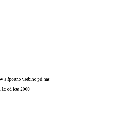
v s športno vsebino pri nas.
 že od leta 2000.