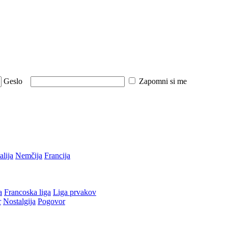
Geslo
Zapomni si me
talija
Nemčija
Francija
a
Francoska liga
Liga prvakov
r
Nostalgija
Pogovor