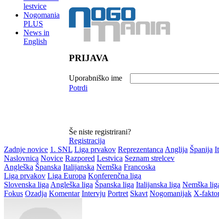
lestvice
Nogomania
PLUS
News in
English
PRIJAVA
Uporabniško ime
Potrdi
Še niste registrirani?
Registracija
Zadnje novice
1. SNL
Liga prvakov
Reprezentanca
Anglija
Španija
I
Naslovnica
Novice
Razpored
Lestvica
Seznam strelcev
Angleška
Španska
Italijanska
Nemška
Francoska
Liga prvakov
Liga Europa
Konferenčna liga
Slovenska liga
Angleška liga
Španska liga
Italijanska liga
Nemška lig
Fokus
Ozadja
Komentar
Intervju
Portret
Skavt
Nogomanijak
X-fakto