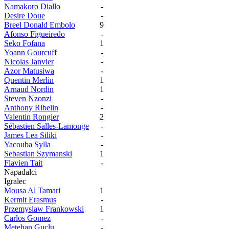
Namakoro Diallo
-
Desire Doue
-
Breel Donald Embolo
9
Afonso Figueiredo
-
Seko Fofana
1
Yoann Gourcuff
-
Nicolas Janvier
-
Azor Matusiwa
-
Quentin Merlin
1
Arnaud Nordin
1
Steven Nzonzi
-
Anthony Ribelin
-
Valentin Rongier
2
Sébastien Salles-Lamonge
-
James Lea Siliki
-
Yacouba Sylla
-
Sebastian Szymanski
1
Flavien Tait
-
Napadalci
Igralec
Mousa Al Tamari
1
Kermit Erasmus
-
Przemyslaw Frankowski
1
Carlos Gomez
-
Metehan Guclu
-