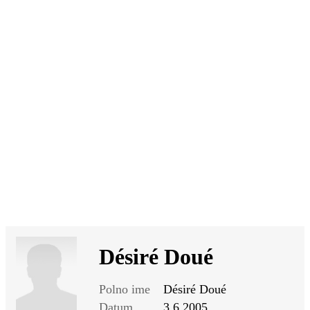
SI
|
RS
|
EN
Désiré Doué
Polno ime
Désiré Doué
Datum
3.6.2005