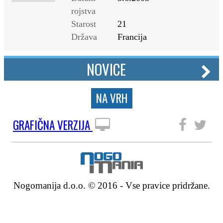
rojstva
Starost
21
Država
Francija
NOVICE
NA VRH
GRAFIČNA VERZIJA
SLEDITE NAM
Nogomanija d.o.o. © 2016 - Vse pravice pridržane.