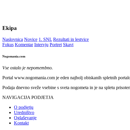
Ekipa
Naslovnica
Novice
1. SNL
Rezultati in lestvice
Fokus
Komentar
Intervju
Portret
Skavt
Nogomania.com
Vse ostalo je nepomembno.
Portal www.nogomania.com je eden najbolj obiskanih spletnih portalo
Podaja dnevno sveže vsebine s sveta nogometa in je na spletu prisoten
NAVIGACIJA PODJETJA
O podjetju
Uredništvo
Oglaševanje
Kontakt