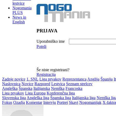
lestvice
Nogomania
PLUS
News in
English
PRIJAVA
Uporabniško ime
Potrdi
Še niste registrirani?
Registracija
Zadnje novice
1. SNL
Liga prvakov
Reprezentanca
Anglija
Španija
I
Naslovnica
Novice
Razpored
Lestvica
Seznam strelcev
Angleška
Španska
Italijanska
Nemška
Francoska
Liga prvakov
Liga Europa
Konferenčna liga
Slovenska liga
Angleška liga
Španska liga
Italijanska liga
Nemška lig
Fokus
Ozadja
Komentar
Intervju
Portret
Skavt
Nogomanijak
X-fakto