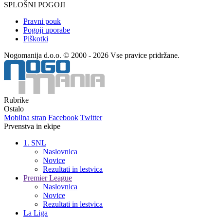
SPLOŠNI POGOJI
Pravni pouk
Pogoji uporabe
Piškotki
Nogomanija d.o.o. © 2000 - 2026 Vse pravice pridržane.
Rubrike
Ostalo
Mobilna stran
Facebook
Twitter
Prvenstva in ekipe
1. SNL
Naslovnica
Novice
Rezultati in lestvica
Premier League
Naslovnica
Novice
Rezultati in lestvica
La Liga