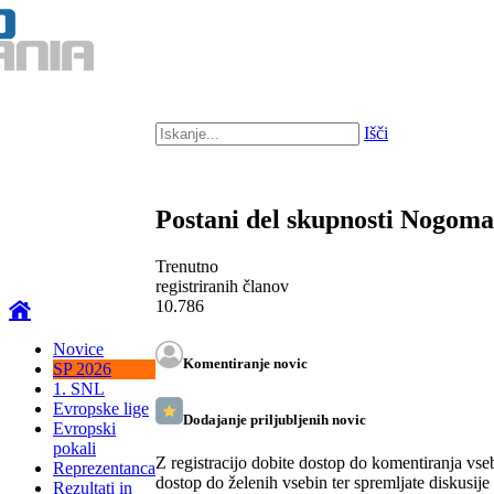
Išči
Postani del skupnosti Nogom
Trenutno
registriranih članov
10.786
Novice
Komentiranje novic
SP 2026
1. SNL
Evropske lige
Dodajanje priljubljenih novic
Evropski
pokali
Z registracijo dobite dostop do komentiranja vse
Reprezentanca
dostop do želenih vsebin ter spremljate diskusije
Rezultati in