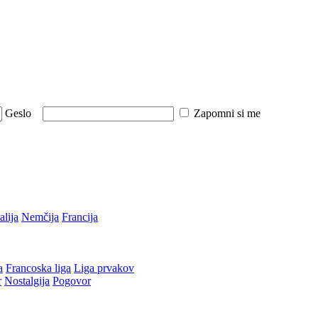
Geslo
Zapomni si me
talija
Nemčija
Francija
a
Francoska liga
Liga prvakov
r
Nostalgija
Pogovor