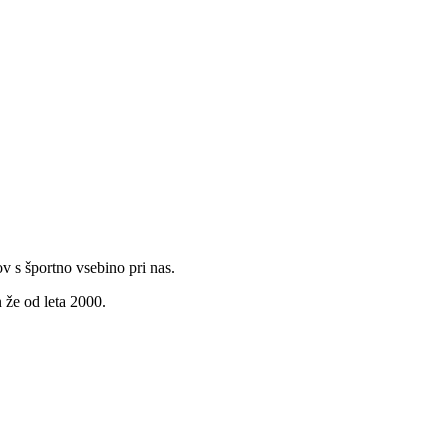
v s športno vsebino pri nas.
 že od leta 2000.