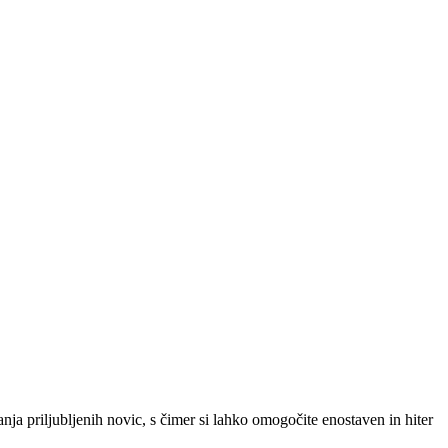
SLO
|
SRB
|
ENG
ja priljubljenih novic, s čimer si lahko omogočite enostaven in hiter