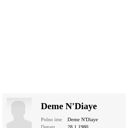
SI
|
RS
|
EN
Deme N'Diaye
Polno ime
Deme N'Diaye
Datum
28.1.1980