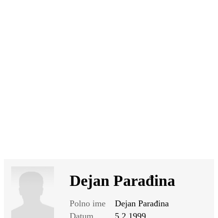
SI
|
RS
|
EN
Dejan Parađina
Polno ime
Dejan Parađina
Datum
5.2.1999