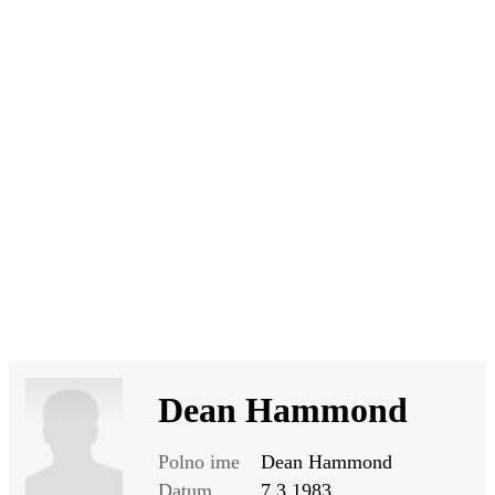
SI
|
RS
|
EN
Dean Hammond
Polno ime
Dean Hammond
Datum
7.3.1983