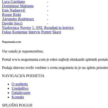
Luca Garritano
-
Dominique Malonga
-
Enis Nadarević
-
Roope Riski
-
Alejandro Rodriguez
-
Davide Succi
-
Naslovnica
Novice
1. SNL
Rezultati in lestvice
Fokus
Komentar
Intervju
Portret
Skavt
Nogomania.com
Vse ostalo je nepomembno.
Portal www.nogomania.com je eden najbolj obiskanih spletnih portalo
Podaja dnevno sveže vsebine s sveta nogometa in je na spletu prisoten
NAVIGACIJA PODJETJA
O podjetju
Uredništvo
Oglaševanje
Kontakt
SPLOŠNI POGOJI