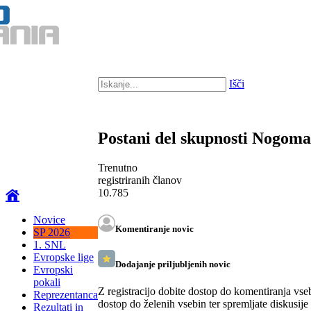
Išči
Postani del skupnosti Nogom
Trenutno
registriranih članov
10.785
Novice
Komentiranje novic
SP 2026
1. SNL
Evropske lige
Dodajanje priljubljenih novic
Evropski
pokali
Z registracijo dobite dostop do komentiranja vse
Reprezentanca
dostop do želenih vsebin ter spremljate diskusije
Rezultati in