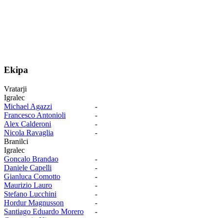
Ekipa
Vratarji
Igralec
Michael Agazzi
-
Francesco Antonioli
-
Alex Calderoni
-
Nicola Ravaglia
-
Branilci
Igralec
Goncalo Brandao
-
Daniele Capelli
-
Gianluca Comotto
-
Maurizio Lauro
-
Stefano Lucchini
-
Hordur Magnusson
-
Santiago Eduardo Morero
-