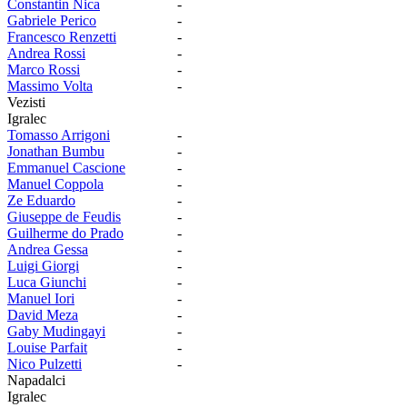
Constantin Nica
-
Gabriele Perico
-
Francesco Renzetti
-
Andrea Rossi
-
Marco Rossi
-
Massimo Volta
-
Vezisti
Igralec
Tomasso Arrigoni
-
Jonathan Bumbu
-
Emmanuel Cascione
-
Manuel Coppola
-
Ze Eduardo
-
Giuseppe de Feudis
-
Guilherme do Prado
-
Andrea Gessa
-
Luigi Giorgi
-
Luca Giunchi
-
Manuel Iori
-
David Meza
-
Gaby Mudingayi
-
Louise Parfait
-
Nico Pulzetti
-
Napadalci
Igralec