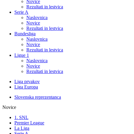
Novice
Rezultati in lestvica
Serie A
Naslovnica
Novice
Rezultati in lestvica
Bundesliga
Naslovnica
Novice
Rezultati in lestvica
Ligue 1
Naslovnica
Novice
Rezultati in lestvica
Liga prvakov
Liga Europa
Slovenska reprezentanca
Novice
1. SNL
Premier League
La Liga
Serie A