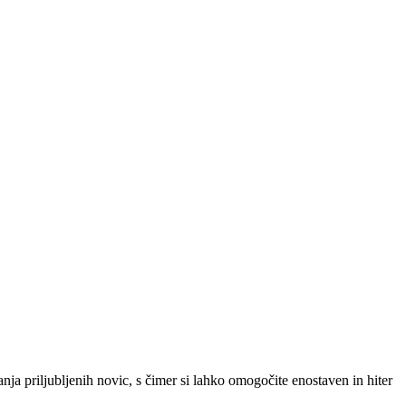
SLO
|
SRB
|
ENG
ja priljubljenih novic, s čimer si lahko omogočite enostaven in hiter