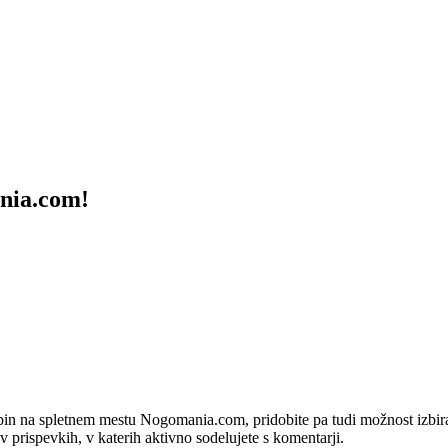
ania.com!
bin na spletnem mestu Nogomania.com, pridobite pa tudi možnost izbiran
 v prispevkih, v katerih aktivno sodelujete s komentarji.