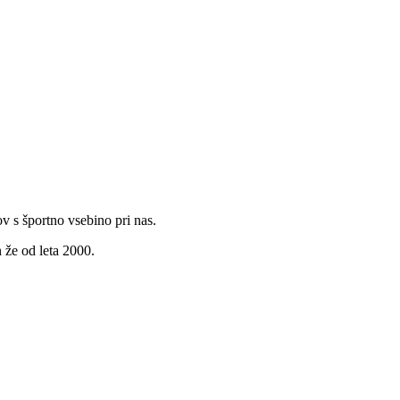
v s športno vsebino pri nas.
 že od leta 2000.