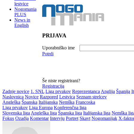
lestvice
Nogomania
PLUS
News in
English
PRIJAVA
Uporabniško ime
Potrdi
Še niste registrirani?
Registracija
Zadnje novice
1. SNL
Liga prvakov
Reprezentanca
Anglija
Španija
I
Naslovnica
Novice
Razpored
Lestvica
Seznam strelcev
Angleška
Španska
Italijanska
Nemška
Francoska
Liga prvakov
Liga Europa
Konferenčna liga
Slovenska liga
Angleška liga
Španska liga
Italijanska liga
Nemška lig
Fokus
Ozadja
Komentar
Intervju
Portret
Skavt
Nogomanijak
X-fakto