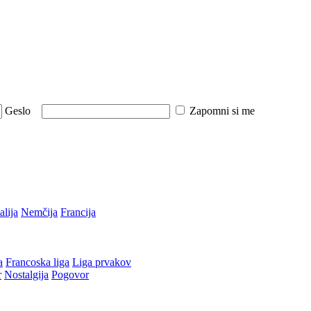
Geslo
Zapomni si me
talija
Nemčija
Francija
a
Francoska liga
Liga prvakov
r
Nostalgija
Pogovor