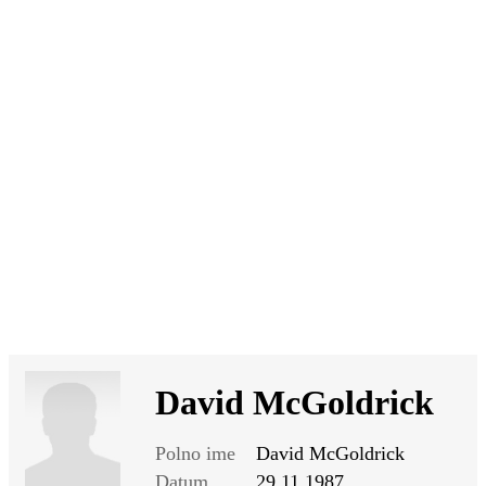
SI
|
RS
|
EN
David McGoldrick
Polno ime
David McGoldrick
Datum
29.11.1987