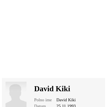
SI
|
RS
|
EN
David Kiki
Polno ime
David Kiki
Datum
25.11.1993