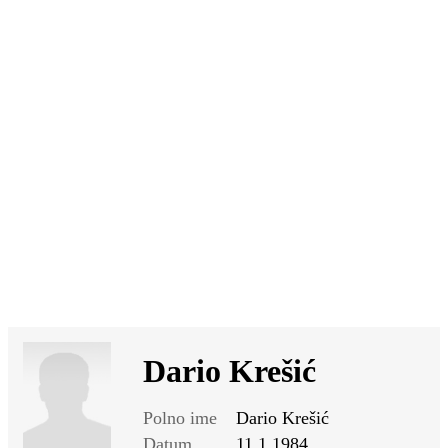
SI
|
RS
|
EN
Dario Krešić
Polno ime
Dario Krešić
Datum
11.1.1984