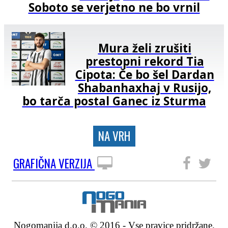
Soboto se verjetno ne bo vrnil
Mura želi zrušiti
prestopni rekord Tia
Cipota: Če bo šel Dardan
Shabanhaxhaj v Rusijo,
bo tarča postal Ganec iz Sturma
NA VRH
GRAFIČNA VERZIJA
SLEDITE NAM
Nogomanija d.o.o. © 2016 - Vse pravice pridržane.