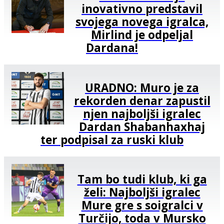
inovativno predstavil
svojega novega igralca,
Mirlind je odpeljal
Dardana!
URADNO: Muro je za
rekorden denar zapustil
njen najboljši igralec
Dardan Shabanhaxhaj
ter podpisal za ruski klub
Tam bo tudi klub, ki ga
želi: Najboljši igralec
Mure gre s soigralci v
Turčijo, toda v Mursko