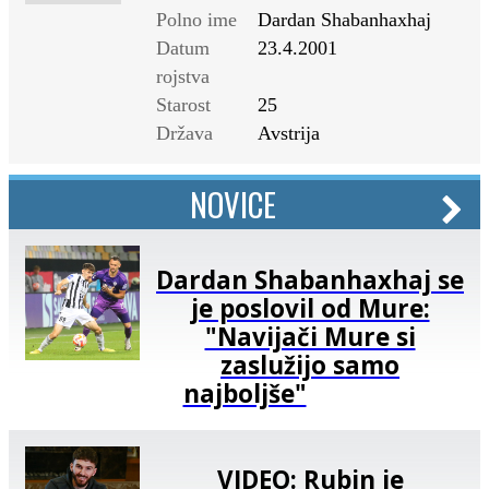
Polno ime
Dardan Shabanhaxhaj
Datum
23.4.2001
rojstva
Starost
25
Država
Avstrija
NOVICE
Dardan Shabanhaxhaj se
je poslovil od Mure:
"Navijači Mure si
zaslužijo samo
najboljše"
VIDEO: Rubin je