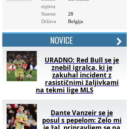
rojstva
Starost
28
Država
Belgija
NOVICE
URADNO: Red Bull se je
znebil igralca, ki je
zakuhal incident z
rasističnimi žaljivkami
na tekmi lige MLS
Dante Vanzeir se je
posul s pepelom: Zelo mi
je žal, pripravljem se na