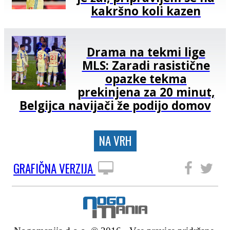
kakršno koli kazen
Drama na tekmi lige
MLS: Zaradi rasistične
opazke tekma
prekinjena za 20 minut,
Belgijca navijači že podijo domov
NA VRH
GRAFIČNA VERZIJA
SLEDITE NAM