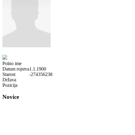
Polno ime
Datum rojstva
1.1.1900
Starost
-274356238
Država
Pozicija
Novice