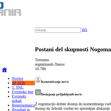
Išči
Postani del skupnosti Nogom
Trenutno
registriranih članov
10.786
Novice
Komentiranje novic
SP 2026
1. SNL
Evropske lige
Dodajanje priljubljenih novic
Evropski
pokali
Z registracijo dobite dostop do komentiranja vse
Reprezentanca
dostop do želenih vsebin ter spremljate diskusije
Rezultati in