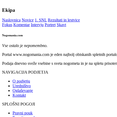
Ekipa
Naslovnica
Novice
1. SNL
Rezultati in lestvice
Fokus
Komentar
Intervju
Portret
Skavt
Nogomania.com
Vse ostalo je nepomembno.
Portal www.nogomania.com je eden najbolj obiskanih spletnih portalo
Podaja dnevno sveže vsebine s sveta nogometa in je na spletu prisoten
NAVIGACIJA PODJETJA
O podjetju
Uredništvo
Oglaševanje
Kontakt
SPLOŠNI POGOJI
Pravni pouk