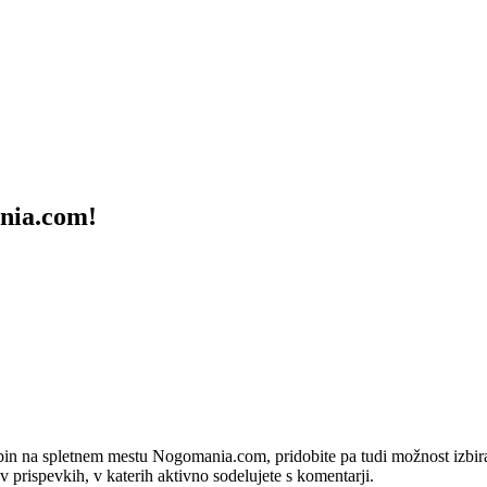
ania.com!
bin na spletnem mestu Nogomania.com, pridobite pa tudi možnost izbiran
 v prispevkih, v katerih aktivno sodelujete s komentarji.