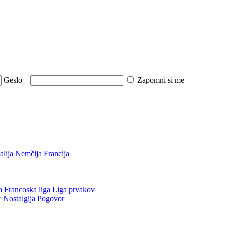
Geslo
Zapomni si me
talija
Nemčija
Francija
a
Francoska liga
Liga prvakov
r
Nostalgija
Pogovor