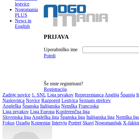
lestvice
Nogomania
PLUS
News in
English
PRIJAVA
Uporabniško ime
Potrdi
Še niste registrirani?
Registracija
Zadnje novice
1. SNL
Liga prvakov
Reprezentanca
Anglija
Španija
I
Naslovnica
Novice
Razpored
Lestvica
Seznam strelcev
Angleška
Španska
Italijanska
Nemška
Francoska
Liga prvakov
Liga Europa
Konferenčna liga
Slovenska liga
Angleška liga
Španska liga
Italijanska liga
Nemška lig
Fokus
Ozadja
Komentar
Intervju
Portret
Skavt
Nogomanijak
X-fakto