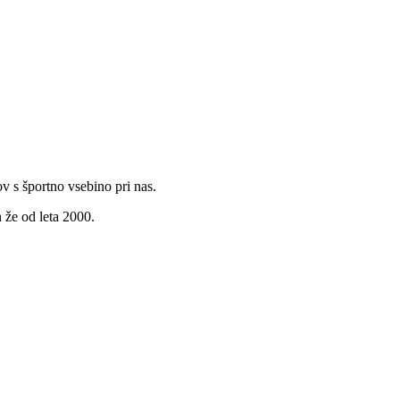
v s športno vsebino pri nas.
 že od leta 2000.