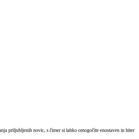
SLO
|
SRB
|
ENG
ja priljubljenih novic, s čimer si lahko omogočite enostaven in hiter