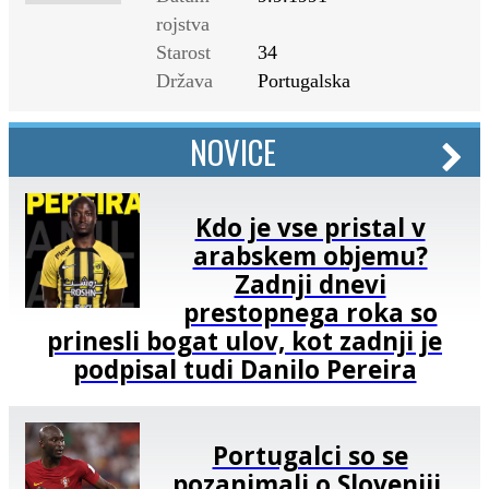
rojstva
Starost
34
Država
Portugalska
NOVICE
Kdo je vse pristal v
arabskem objemu?
Zadnji dnevi
prestopnega roka so
prinesli bogat ulov, kot zadnji je
podpisal tudi Danilo Pereira
Portugalci so se
pozanimali o Sloveniji,